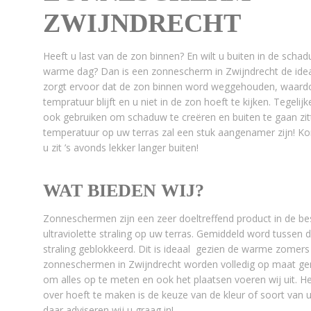
ZWIJNDRECHT
Heeft u last van de zon binnen? En wilt u buiten in de scha
warme dag? Dan is een zonnescherm in Zwijndrecht de ide
zorgt ervoor dat de zon binnen word weggehouden, waard
tempratuur blijft en u niet in de zon hoeft te kijken. Tegeli
ook gebruiken om schaduw te creëren en buiten te gaan zi
temperatuur op uw terras zal een stuk aangenamer zijn! Ko
u zit ’s avonds lekker langer buiten!
WAT BIEDEN WIJ?
Zonneschermen zijn een zeer doeltreffend product in de be
ultraviolette straling op uw terras. Gemiddeld word tussen
straling geblokkeerd. Dit is ideaal gezien de warme zomer
zonneschermen in Zwijndrecht worden volledig op maat ge
om alles op te meten en ook het plaatsen voeren wij uit. H
over hoeft te maken is de keuze van de kleur of soort va
daar adviseren wij u graag in!