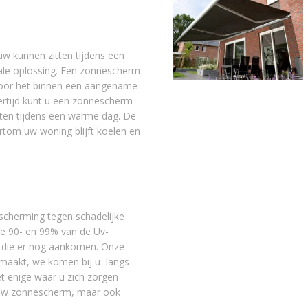
duw kunnen zitten tijdens een
ale oplossing. Een zonnescherm
oor het binnen een aangename
jkertijd kunt u een zonnescherm
tten tijdens een warme dag. De
rtom uw woning blijft koelen en
scherming tegen schadelijke
 de 90- en 99% van de Uv-
s die er nog aankomen. Onze
maakt, we komen bij u langs
et enige waar u zich zorgen
n uw zonnescherm, maar ook