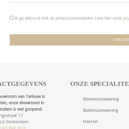
Ik ga akkoord met de privacyvoorwaarden
Lees hier onze
pr
ACTGEGEVENS
ONZE SPECIALIT
howroom van Terlouw is
Binnenzonwering
oten, onze showroom in
endam is wel geopend.
Buitenzonwering
ngsstraat 17
Horren
 LA Werkendam
0)85 888 3610