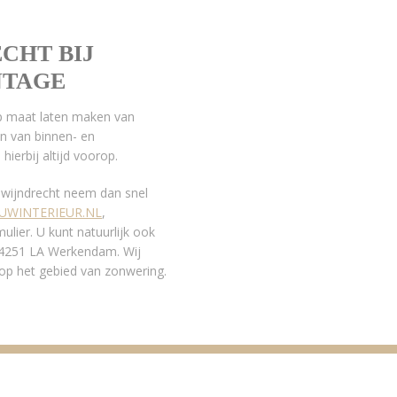
CHT BIJ
NTAGE
 op maat laten maken van
n van binnen- en
hierbij altijd voorop.
Zwijndrecht neem dan snel
UWINTERIEUR.NL
,
lier. U kunt natuurlijk ook
n 4251 LA Werkendam. Wij
 op het gebied van zonwering.