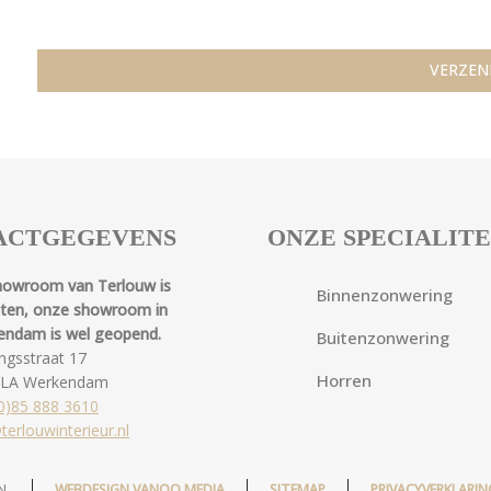
ACTGEGEVENS
ONZE SPECIALIT
howroom van Terlouw is
Binnenzonwering
oten, onze showroom in
endam is wel geopend.
Buitenzonwering
ngsstraat 17
Horren
 LA Werkendam
0)85 888 3610
terlouwinterieur.nl
N.
WEBDESIGN VANOO MEDIA
SITEMAP
PRIVACYVERKLARIN