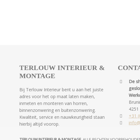
TERLOUW INTERIEUR &
CONT
MONTAGE
De s
gesl
Bij Terlouw Interieur bent u aan het juiste
Werk
adres voor het op maat laten maken,
Bruni
inmeten en monteren van horren,
4251
binnenzonwering en buitenzonwering.
+31 (
Kwaliteit, service en nauwkeurigheid staan
info@
hierbij altijd voorop.
TERLOUW INTERIEUR & MONTAGE
. ALLE RECHTEN VOORBEHOUDE