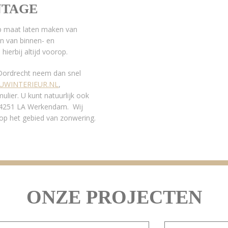
NTAGE
 op maat laten maken van
n van binnen- en
hierbij altijd voorop.
 Dordrecht neem dan snel
UWINTERIEUR.NL
,
lier. U kunt natuurlijk ook
n 4251 LA Werkendam. Wij
 op het gebied van zonwering.
ONZE PROJECTEN