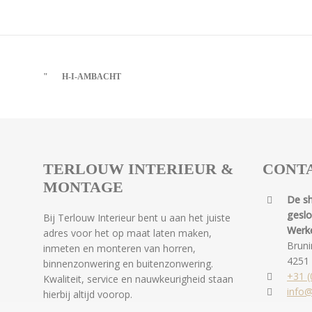
H-I-AMBACHT
TERLOUW INTERIEUR &
CONT
MONTAGE
De s
gesl
Bij Terlouw Interieur bent u aan het juiste
Werk
adres voor het op maat laten maken,
Bruni
inmeten en monteren van horren,
4251
binnenzonwering en buitenzonwering.
+31 (
Kwaliteit, service en nauwkeurigheid staan
info@
hierbij altijd voorop.