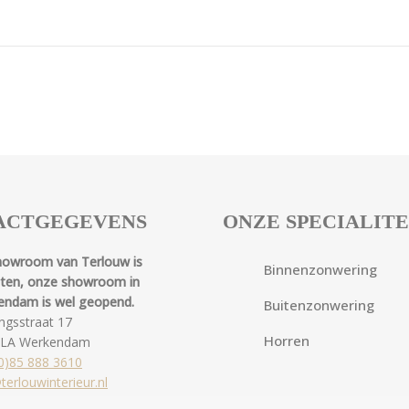
ACTGEGEVENS
ONZE SPECIALIT
howroom van Terlouw is
Binnenzonwering
oten, onze showroom in
endam is wel geopend.
Buitenzonwering
ngsstraat 17
Horren
 LA Werkendam
0)85 888 3610
terlouwinterieur.nl