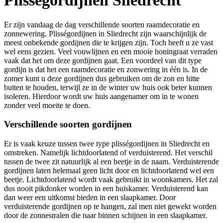
Plisségordijnen Sliedrecht
Er zijn vandaag de dag verschillende soorten raamdecoratie en
zonnewering. Plisségordijnen in Sliedrecht zijn waarschijnlijk de
meest onbekende gordijnen die te krijgen zijn. Toch heeft u ze vast
wel eens gezien. Veel vouwlijnen en een mooie honingraat verraden
vaak dat het om deze gordijnen gaat. Een voordeel van dit type
gordijn is dat het een raamdecoratie en zonwering in één is. In de
zomer kunt u deze gordijnen dus gebruiken om de zon en hitte
buiten te houden, terwijl ze in de winter uw huis ook beter kunnen
isoleren. Hierdoor wordt uw huis aangenamer om in te wonen
zonder veel moeite te doen.
Verschillende soorten gordijnen
Er is vaak keuze tussen twee type plisségordijnen in Sliedrecht en
omstreken. Namelijk lichtdoorlatend of verduisterend. Het verschil
tussen de twee zit natuurlijk al een beetje in de naam. Verduisterende
gordijnen laten helemaal geen licht door en lichtdoorlatend wel een
beetje. Lichtdoorlatend wordt vaak gebruikt in woonkamers. Het zal
dus nooit pikdonker worden in een huiskamer. Verduisterend kan
dan weer een uitkomst bieden in een slaapkamer. Door
verduisterende gordijnen op te hangen, zal men niet gewekt worden
door de zonnestralen die naar binnen schijnen in een slaapkamer.