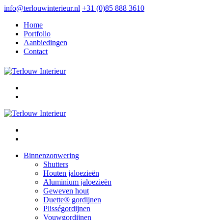
info@terlouwinterieur.nl
+31 (0)85 888 3610
Home
Portfolio
Aanbiedingen
Contact
Binnenzonwering
Shutters
Houten jaloezieën
Aluminium jaloezieën
Geweven hout
Duette® gordijnen
Plisségordijnen
Vouwgordijnen