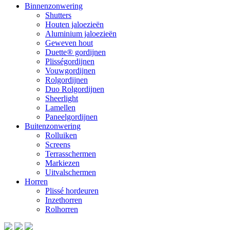
Binnenzonwering
Shutters
Houten jaloezieën
Aluminium jaloezieën
Geweven hout
Duette® gordijnen
Plisségordijnen
Vouwgordijnen
Rolgordijnen
Duo Rolgordijnen
Sheerlight
Lamellen
Paneelgordijnen
Buitenzonwering
Rolluiken
Screens
Terrasschermen
Markiezen
Uitvalschermen
Horren
Plissé hordeuren
Inzethorren
Rolhorren