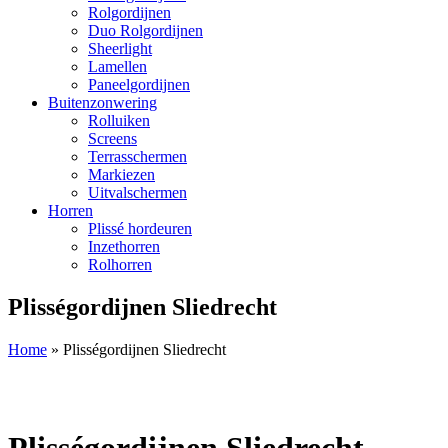
Rolgordijnen
Duo Rolgordijnen
Sheerlight
Lamellen
Paneelgordijnen
Buitenzonwering
Rolluiken
Screens
Terrasschermen
Markiezen
Uitvalschermen
Horren
Plissé hordeuren
Inzethorren
Rolhorren
Plisségordijnen Sliedrecht
Home
»
Plisségordijnen Sliedrecht