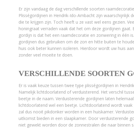
Er zijn vandaag de dag verschillende soorten raamdecorati
Plisségordijnen in Hendrik-Ido-Ambacht zijn waarschijnlijk
die te krijgen zijn. Toch heeft u ze vast wel eens gezien. V
honingraat verraden vaak dat het om deze gordijnen gaat. E
gordijn is dat het een raamdecoratie en zonwering in één is
gordijnen dus gebruiken om de zon en hitte buiten te houden
huis ook beter kunnen isoleren. Hierdoor wordt uw huis a
zonder veel moeite te doen.
VERSCHILLENDE SOORTEN G
Er is vaak keuze tussen twee type plisségordijnen in Hend
Namelijk lichtdoorlatend of verduisterend. Het verschil tusse
beetje in de naam. Verduisterende gordijnen laten helemaal
lichtdoorlatend wel een beetje. Lichtdoorlatend wordt vaak
zal dus nooit pikdonker worden in een huiskamer. Verduist
uitkomst bieden in een slaapkamer. Door verduisterende go
niet gewekt worden door de zonnestralen die naar binnen s