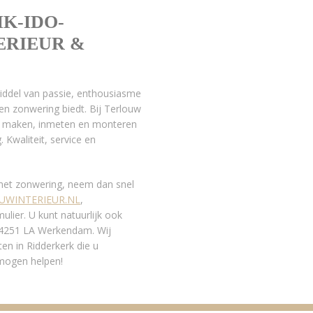
K-IDO-
ERIEUR &
middel van passie, enthousiasme
en zonwering biedt. Bij Terlouw
ten maken, inmeten en monteren
 Kwaliteit, service en
 met zonwering, neem dan snel
UWINTERIEUR.NL
,
lier. U kunt natuurlijk ook
n 4251 LA Werkendam. Wij
en in Ridderkerk die u
 mogen helpen!