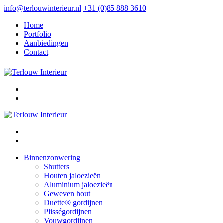
info@terlouwinterieur.nl
+31 (0)85 888 3610
Home
Portfolio
Aanbiedingen
Contact
Binnenzonwering
Shutters
Houten jaloezieën
Aluminium jaloezieën
Geweven hout
Duette® gordijnen
Plisségordijnen
Vouwgordijnen