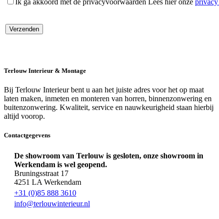
Ik ga akkoord met de privacyvoorwaarden
Lees hier onze
privac
Terlouw Interieur & Montage
Bij Terlouw Interieur bent u aan het juiste adres voor het op maat
laten maken, inmeten en monteren van horren, binnenzonwering en
buitenzonwering. Kwaliteit, service en nauwkeurigheid staan hierbij
altijd voorop.
Contactgegevens
De showroom van Terlouw is gesloten, onze showroom in
Werkendam is wel geopend.
Bruningsstraat 17
4251 LA Werkendam
+31 (0)85 888 3610
info@terlouwinterieur.nl