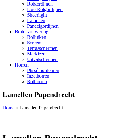
Rolgordijnen
Duo Rolgordijnen
Sheerlight
Lamellen
Paneelgordijnen
Buitenzonwering
Rolluiken
Screens
Terrasschermen
Markiezen
Uitvalschermen
Horren
Plissé hordeuren
Inzethorren
Rolhorren
Lamellen Papendrecht
Home
»
Lamellen Papendrecht