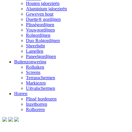
Houten jaloezieën
Aluminium jaloezieën
Geweven hout
Duette® gordijnen
Plisségordijnen
Vouwgordijnen
Rolgordijnen
Duo Rolgordijnen
Sheerlight
Lamellen
Paneelgordijnen
Buitenzonwering
Rolluiken
Screens
Terrasschermen
Markiezen
Uitvalschermen
Horren
Plissé hordeuren
Inzethorren
Rolhorren