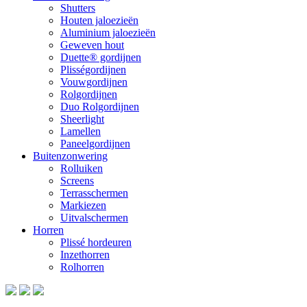
Shutters
Houten jaloezieën
Aluminium jaloezieën
Geweven hout
Duette® gordijnen
Plisségordijnen
Vouwgordijnen
Rolgordijnen
Duo Rolgordijnen
Sheerlight
Lamellen
Paneelgordijnen
Buitenzonwering
Rolluiken
Screens
Terrasschermen
Markiezen
Uitvalschermen
Horren
Plissé hordeuren
Inzethorren
Rolhorren