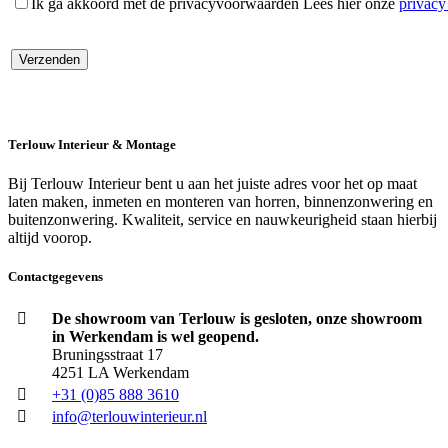
Ik ga akkoord met de privacyvoorwaarden
Lees hier onze
privac
Terlouw Interieur & Montage
Bij Terlouw Interieur bent u aan het juiste adres voor het op maat
laten maken, inmeten en monteren van horren, binnenzonwering en
buitenzonwering. Kwaliteit, service en nauwkeurigheid staan hierbij
altijd voorop.
Contactgegevens
De showroom van Terlouw is gesloten, onze showroom
in Werkendam is wel geopend.
Bruningsstraat 17
4251 LA Werkendam
+31 (0)85 888 3610
info@terlouwinterieur.nl