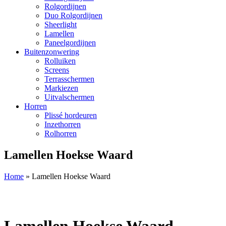
Rolgordijnen
Duo Rolgordijnen
Sheerlight
Lamellen
Paneelgordijnen
Buitenzonwering
Rolluiken
Screens
Terrasschermen
Markiezen
Uitvalschermen
Horren
Plissé hordeuren
Inzethorren
Rolhorren
Lamellen Hoekse Waard
Home
»
Lamellen Hoekse Waard