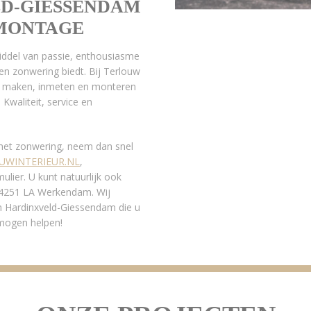
LD-GIESSENDAM
 MONTAGE
middel van passie, enthousiasme
en zonwering biedt. Bij Terlouw
ten maken, inmeten en monteren
Kwaliteit, service en
 met zonwering, neem dan snel
UWINTERIEUR.NL
,
lier. U kunt natuurlijk ook
n 4251 LA Werkendam. Wij
n Hardinxveld-Giessendam die u
 mogen helpen!