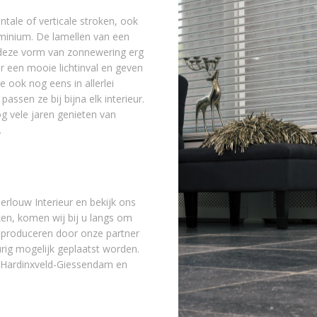
ntale of verticale stroken, ook
uminium. De lamellen van een
at deze vorm van zonnewering erg
or een mooie lichtinval en geven
e ook nog eens in allerlei
passen ze bij bijna elk interieur.
og vele jaren genieten van
.
erlouw Interieur en bekijk ons
en, komen wij bij u langs om
n produceren door onze partner
rig mogelijk geplaatst worden.
n Hardinxveld-Giessendam en