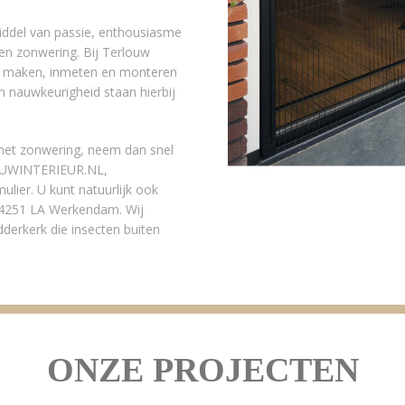
middel van passie, enthousiasme
en zonwering. Bij Terlouw
ten maken, inmeten en monteren
en nauwkeurigheid staan hierbij
 met zonwering, neem dan snel
LOUWINTERIEUR.NL,
lier. U kunt natuurlijk ook
n 4251 LA Werkendam. Wij
derkerk die insecten buiten
ONZE PROJECTEN