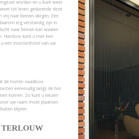
pengezet worden en u kunt weer
n weer tot leven gedurende deze
vrij naar binnen vliegen. Een
daarom erg verstandig zijn in
 lucht naar binnen kan waaien
n. Hierdoor kunt u met een
t u een insectenhotel van uw
dat de horren naadloos
insecten eenvoudig langs de hor
rmen komen. Zo kunt u kiezen
f voor uw raam moet plaatsen.
uiten blijven.
J TERLOUW