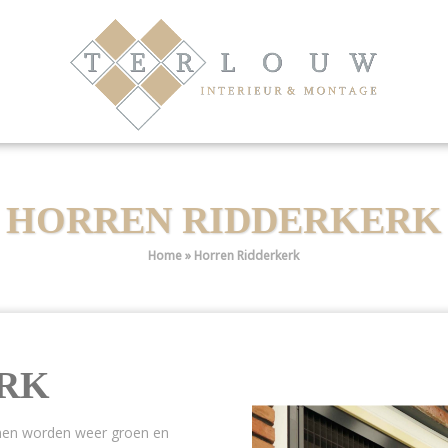
HORREN RIDDERKERK
Home
»
Horren Ridderkerk
RK
omen worden weer groen en