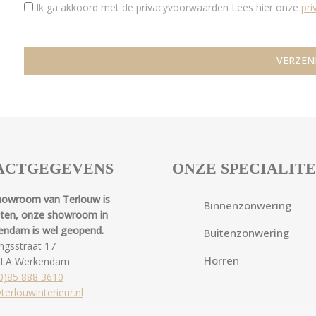
Ik ga akkoord met de privacyvoorwaarden
Lees hier onze
pr
ACTGEGEVENS
ONZE SPECIALIT
howroom van Terlouw is
Binnenzonwering
oten, onze showroom in
endam is wel geopend.
Buitenzonwering
ngsstraat 17
Horren
 LA Werkendam
0)85 888 3610
terlouwinterieur.nl